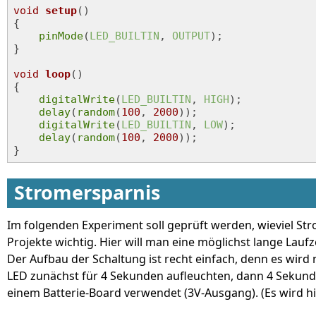
void
setup
()
{

pinMode
(
LED_BUILTIN
, 
OUTPUT
);

}

void
loop
()
{

digitalWrite
(
LED_BUILTIN
, 
HIGH
);

delay
(
random
(
100
, 
2000
));

digitalWrite
(
LED_BUILTIN
, 
LOW
);

delay
(
random
(
100
, 
2000
));

}
Stromersparnis
Im folgenden Experiment soll geprüft werden, wieviel St
Projekte wichtig. Hier will man eine möglichst lange Laufz
Der Aufbau der Schaltung ist recht einfach, denn es wird 
LED zunächst für 4 Sekunden aufleuchten, dann 4 Sekunde
einem Batterie-Board verwendet (3V-Ausgang). (Es wird hi