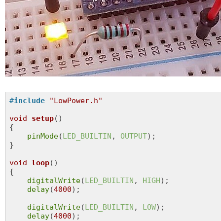
#
include
"LowPower.h"
void
setup
()
{

pinMode
(
LED_BUILTIN
, 
OUTPUT
);

}

void
loop
()
{

digitalWrite
(
LED_BUILTIN
, 
HIGH
);

delay
(
4000
);

digitalWrite
(
LED_BUILTIN
, 
LOW
);

delay
(
4000
);
