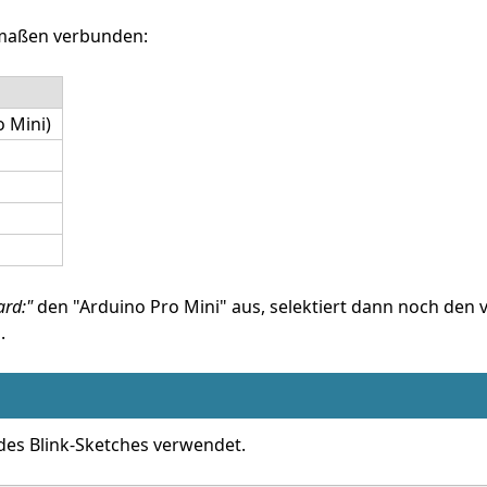
rmaßen verbunden:
o Mini)
rd:"
den "Arduino Pro Mini" aus, selektiert dann noch de
.
e des Blink-Sketches verwendet.