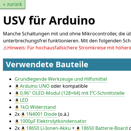
zurück
USV für Arduino
Manche Schaltungen mit und ohne Mikrocontroller, die üb
unterbrechungsfrei funktionieren. Mit den folgenden Sc
Hinweis: Für hochausfallsichere Stromkreise mit höher
Verwendete Bauteile
Grundlegende Werkzeuge und Hilfsmittel
Arduino UNO
oder kompatible
0,96″ OLED-Modul (128×64) mit I²C-Schnittstelle
LED
1kΩ Widerstand
2x
1N4001 Diode
(o.ä.)
1000µF Elektrolytkondensator
2x
18650 Li-Ionen-Akku
+
18650 Batterie-Board
o