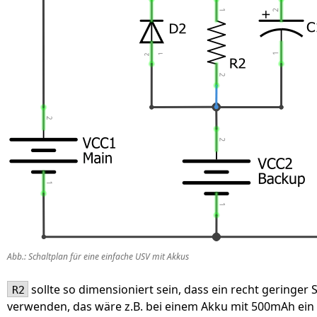
Abb.: Schaltplan für eine einfache USV mit Akkus
sollte so dimensioniert sein, dass ein recht geringe
R2
verwenden, das wäre z.B. bei einem Akku mit 500mAh ei