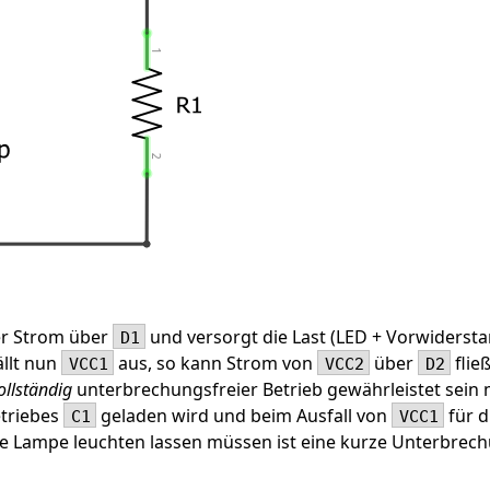
der Strom über
und versorgt die Last (LED + Vorwiderst
D1
ällt nun
aus, so kann Strom von
über
flie
VCC1
VCC2
D2
ollständig
unterbrechungsfreier Betrieb gewährleistet sein m
etriebes
geladen wird und beim Ausfall von
für d
C1
VCC1
eine Lampe leuchten lassen müssen ist eine kurze Unterbre