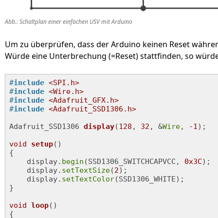
Abb.: Schaltplan einer einfachen USV mit Arduino
Um zu überprüfen, dass der Arduino keinen Reset währen
Würde eine Unterbrechung (=Reset) stattfinden, so würde
#
include
<SPI.h>
#
include
<Wire.h>
#
include
<Adafruit_GFX.h>
#
include
<Adafruit_SSD1306.h>
Adafruit_SSD1306 
display
(
128
, 
32
, &
Wire
, 
-1
)
;

void
setup
()
{

    display.
begin
(SSD1306_SWITCHCAPVCC, 
0x3C
);

    display.
setTextSize
(
2
);

    display.
setTextColor
(SSD1306_WHITE);

}

void
loop
()
{
