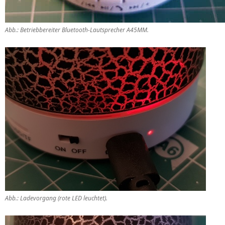
Abb.: Betriebbereiter Bluetooth-Lautsprecher A45MM.
Abb.: Ladevorgang (rote LED leuchtet).