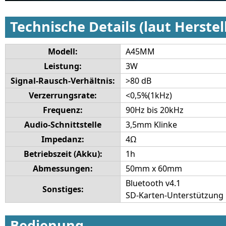
Technische Details (laut Herstel
Modell:
A45MM
Leistung:
3W
Signal-Rausch-Verhältnis:
>80 dB
Verzerrungsrate:
<0,5%(1kHz)
Frequenz:
90Hz bis 20kHz
Audio-Schnittstelle
3,5mm Klinke
Impedanz:
4Ω
Betriebszeit (Akku):
1h
Abmessungen:
50mm x 60mm
Bluetooth v4.1
Sonstiges:
SD-Karten-Unterstützung
Bedienung